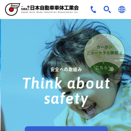
JPN
ENG
安全への取組み
Think about
safety