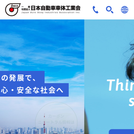
JPN
ENG
安全への取組み
Think about
safety