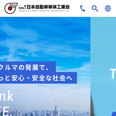
JPN
ENG
安全への取組み
Think about
safety