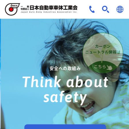
JPN
ENG
安全への取組み
Think about
safety