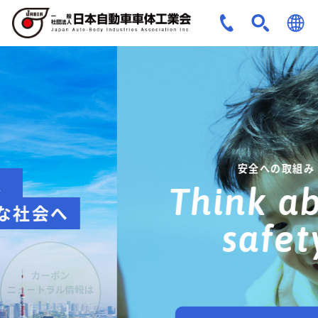
JPN
ENG
安全への取組み
Think about
safety