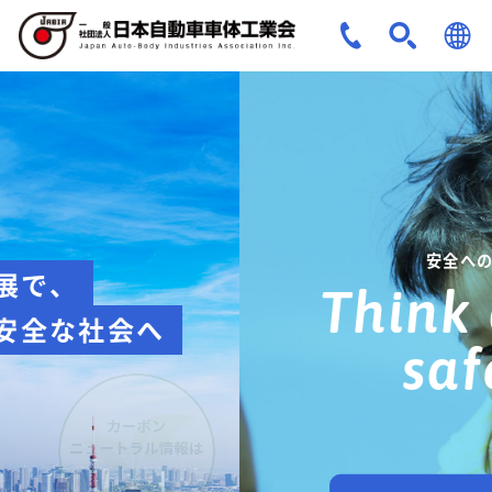
JPN
ENG
安全への取組み
Think about
safety