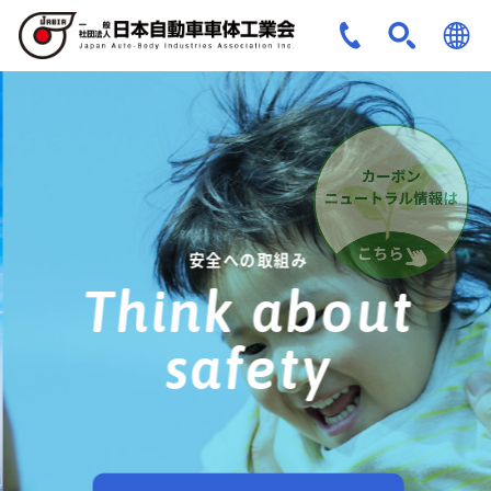
JPN
ENG
安全への取組み
Think about
safety