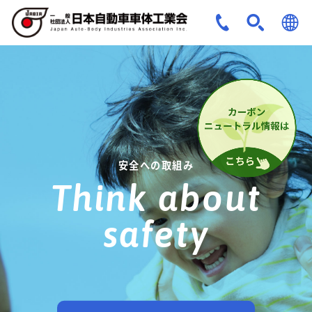
JPN
ENG
安全への取組み
Think about
safety