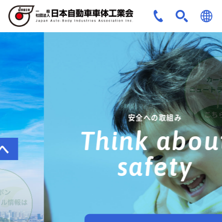
JPN
ENG
安全への取組み
Think about
safety