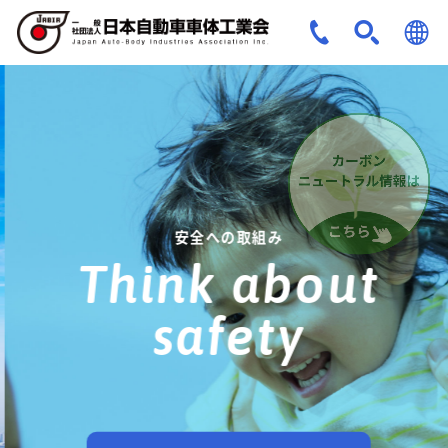
JPN
ENG
安全への取組み
Think about
safety