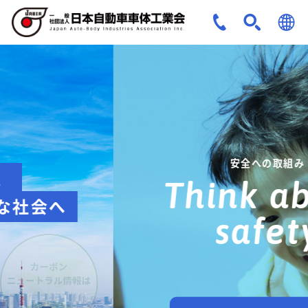
JPN
ENG
安全への取組み
Think about
safety