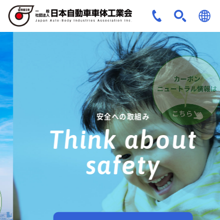
JPN
ENG
安全への取組み
Think about
safety