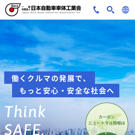
JPN
ENG
安全への取組み
Think about
safety