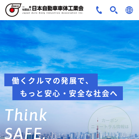
JPN
ENG
安全への取組み
Think about
safety