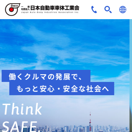
JPN
ENG
安全への取組み
Think about
safety