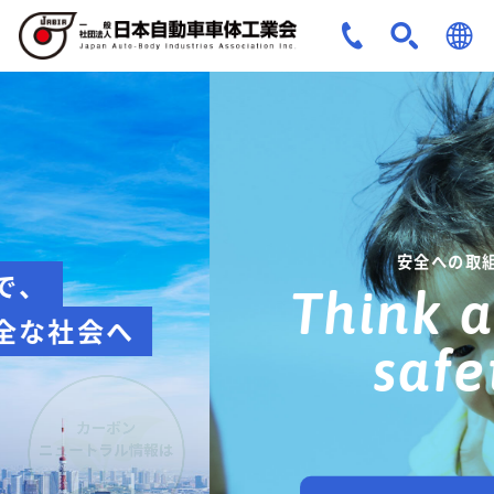
JPN
ENG
安全への取組み
Think about
safety