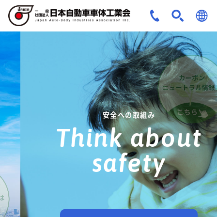
JPN
ENG
安全への取組み
Think about
safety