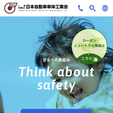
JPN
ENG
安全への取組み
Think about
safety