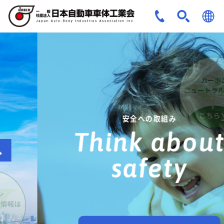
JPN
ENG
安全への取組み
Think about
safety