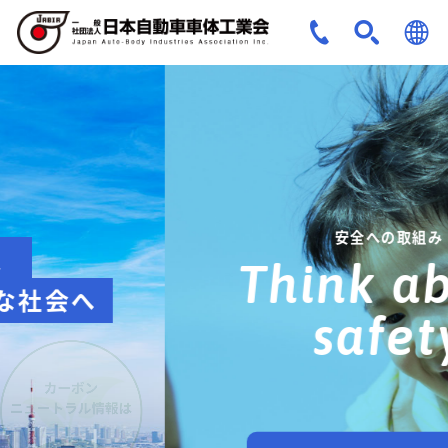
JPN
ENG
安全への取組み
Think about
safety