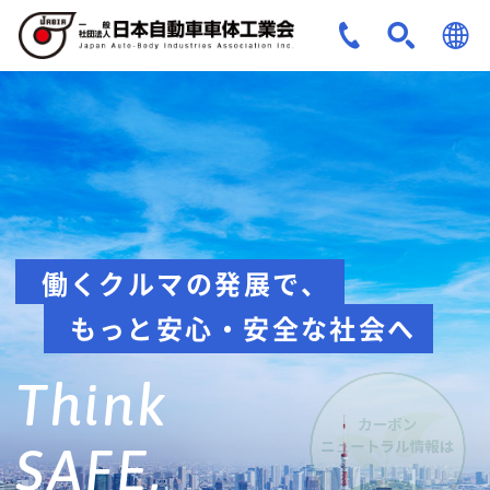
JPN
ENG
安全への取組み
Think about
safety