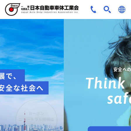
JPN
ENG
安全への取組み
Think about
safety