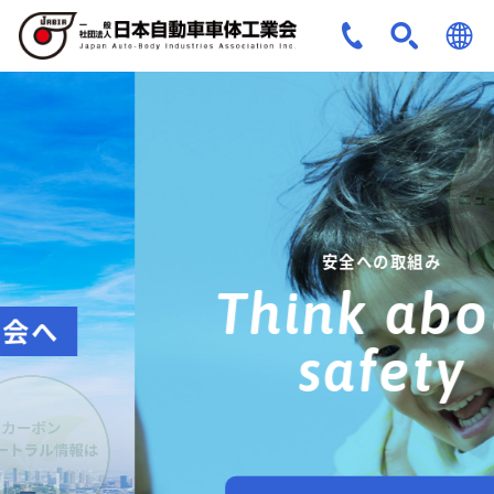
JPN
ENG
安全への取組み
Think about
safety