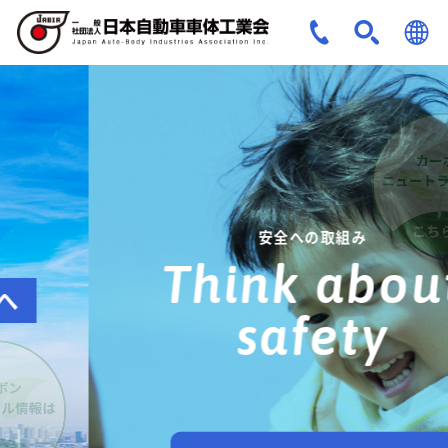
JPN
ENG
安全への取組み
Think about
safety