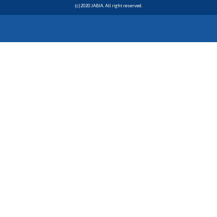
(c)2020 JABIA. All right reserved.