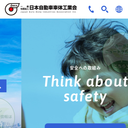
JPN
ENG
安全への取組み
Think about
safety