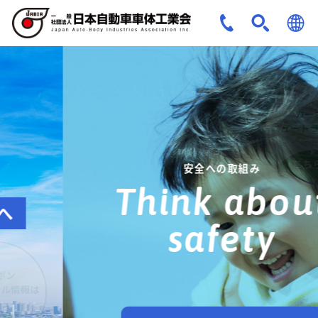
JPN
ENG
安全への取組み
Think about
safety