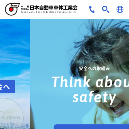
JPN
ENG
安全への取組み
Think about
safety