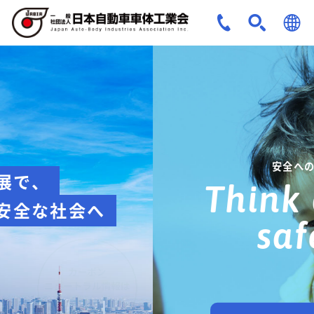
JPN
ENG
安全への取組み
Think about
safety