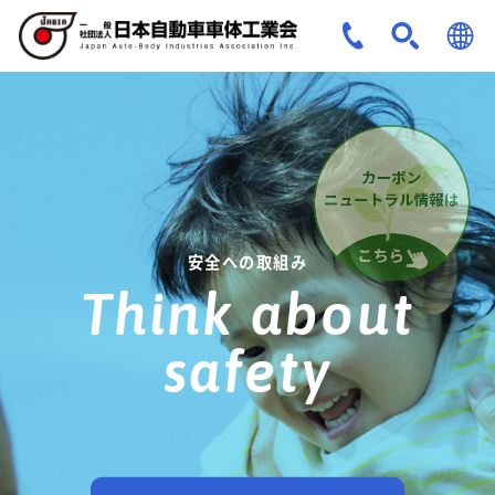
JPN
ENG
安全への取組み
Think about
safety