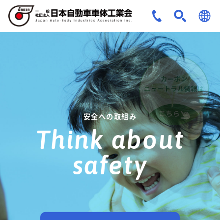
JPN
ENG
安全への取組み
Think about
safety