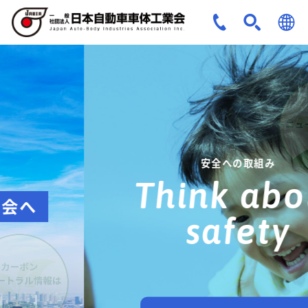
JPN
ENG
安全への取組み
Think about
safety