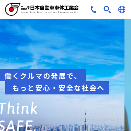
JPN
ENG
安全への取組み
Think about
safety