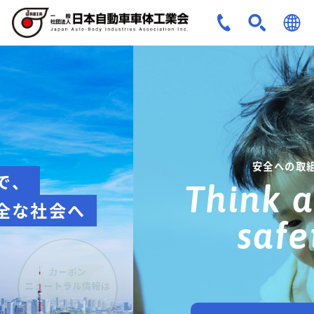
JPN
ENG
安全への取組み
Think about
safety