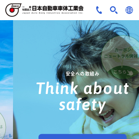
JPN
ENG
安全への取組み
Think about
safety