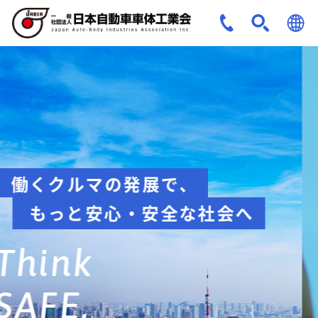
JPN
ENG
安全への取組み
Think about
safety