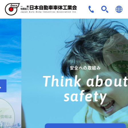
JPN
ENG
安全への取組み
Think about
safety