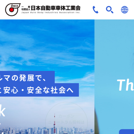
JPN
ENG
安全への取組み
Think about
safety