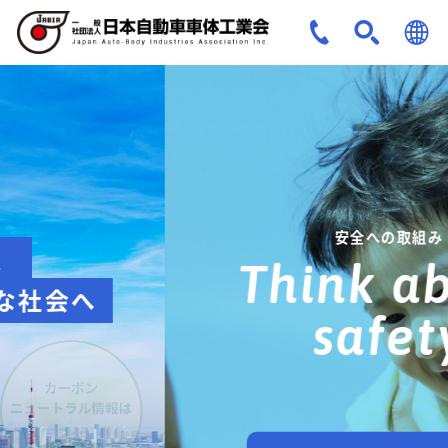
JPN
ENG
安全への取組み
Think about
safety