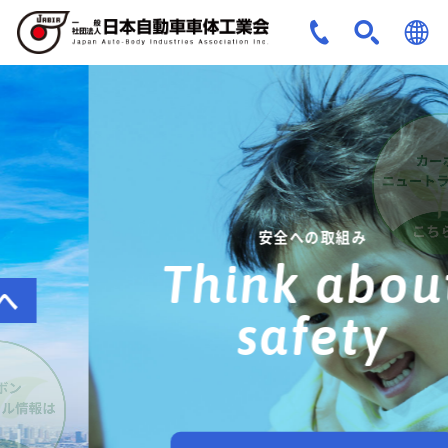
JPN
ENG
安全への取組み
Think about
safety