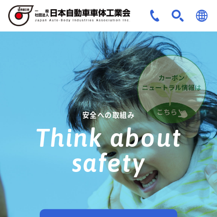
JPN
ENG
安全への取組み
Think about
safety