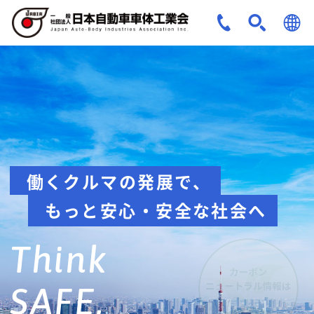
JPN
ENG
安全への取組み
Think about
safety