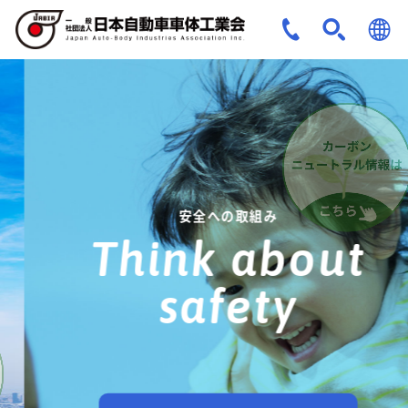
JPN
ENG
安全への取組み
Think about
safety