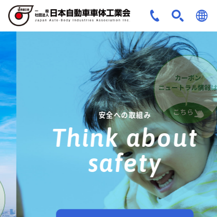
JPN
ENG
安全への取組み
Think about
safety