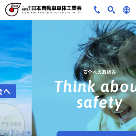
JPN
ENG
安全への取組み
Think about
safety