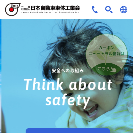
JPN
ENG
安全への取組み
Think about
safety