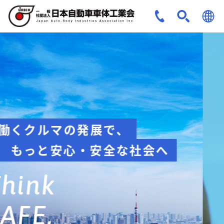
JPN
ENG
安全への取組み
Think about
safety