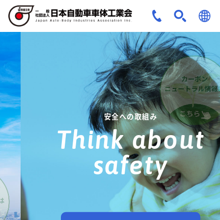
JPN
ENG
安全への取組み
Think about
safety