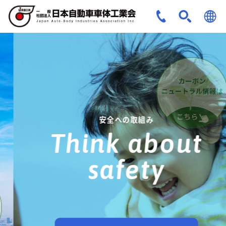
JPN
ENG
安全への取組み
Think about
safety