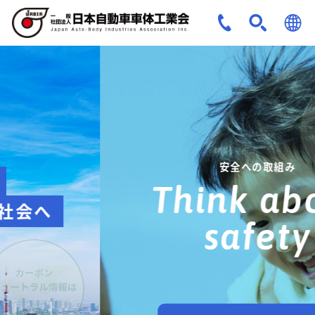
JPN
ENG
安全への取組み
Think about
safety